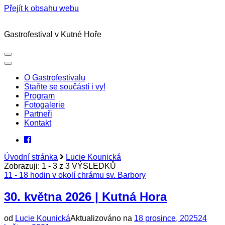
Přejít k obsahu webu
Gastrofestival v Kutné Hoře
O Gastrofestivalu
Staňte se součástí i vy!
Program
Fotogalerie
Partneři
Kontakt
Úvodní stránka
Lucie Kounická
Zobrazuji: 1 - 3 z 3 VÝSLEDKŮ
11 - 18 hodin v okolí chrámu sv. Barbory
30. května 2026 | Kutná Hora
od
Lucie Kounická
Aktualizováno na
18 prosince, 2025
24